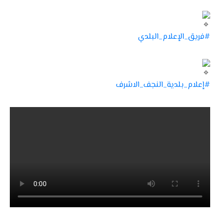
#فريق_الإعلام_البلدي
#إعلام_بلدية_النجف_الاشرف